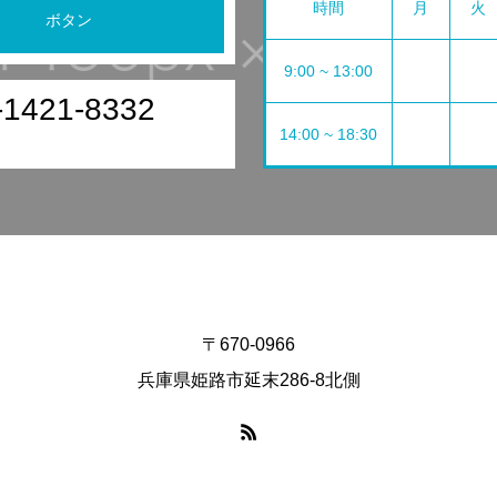
時間
月
火
ボタン
9:00 ~ 13:00
-1421-8332
14:00 ~ 18:30
〒670-0966
兵庫県姫路市延末286-8北側